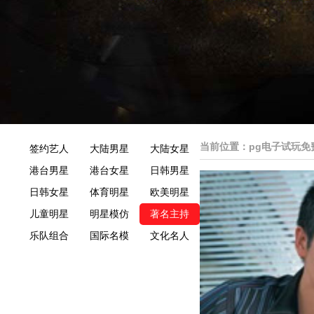
当前位置：
pg电子试玩免
签约艺人
大陆男星
大陆女星
港台男星
港台女星
日韩男星
日韩女星
体育明星
欧美明星
儿童明星
明星模仿
著名主持
乐队组合
国际名模
文化名人