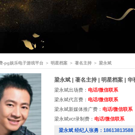
费-pg娱乐电子游戏平台
>
明星档案
>
著名主持
>
梁永斌
梁永斌 | 著名主持 | 明星档案 |
梁永斌出场费：
电话/微信联系
梁永斌代言费：
电话/微信联系
梁永斌新媒体推广费：
电话/微信联系
梁永斌vcr录制费：
电话/微信联系
梁永斌 经纪人张勇：18613813588