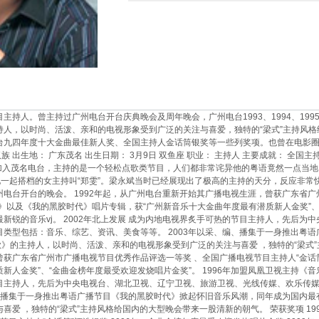
主持人。曾主持过广州电台开台庆典晚会及周年晚会，广州电台1993、1994、19
持人，以时尚、活泼、亲和的电视形象受到广泛的关注与喜爱，独特的“梁式”主持风
九四年度十大金曲最佳新人奖、全国主持人金话筒银奖等一些列奖项。也曾在电影圈和音
 出生地： 广东茂名 出生日期： 3月9日 双鱼座 职业： 主持人 主要成就： 全国主持人金
永斌加入茂名电台，主持的是一个轻松点歌类节目，人们都非常诧异他的粤语竟然一点
他一起搭档的女主持叫“郑雯”。梁永斌当时已经展现出了极高的主持的天分，反应非常快
电台开台的晚会。 1992年起，从广州电台重新开始其广播电视生涯，曾获广东省广
》以及《我的黑胶时代》唱片专辑，获“广州新音乐十大金曲年度最有潜质新人金奖”、“
新锐的音乐vj。 2002年北上发展 成为内地电视界炙手可热的节目主持人，先后
目类型包括：音乐、综艺、资讯、美食等等。 2003年以采、编、播集于一身推出粤
首歌》的主持人，以时尚、活泼、亲和的电视形象受到广泛的关注与喜爱 ，独特的“梁式”
获广东省广州市广播电视节目优秀作品评选一等奖 、全国广播电视节目主持人“金话
人金奖”、“金曲金榜年度最受欢迎发烧唱片金奖”。 1996年加盟凤凰卫视主持《音乐
目主持人，先后为中央电视台、湖北卫视、辽宁卫视、旅游卫视、光线传媒、欢乐传
编、播集于一身推出粤语广播节目《我的黑胶时代》掀起怀旧音乐风潮，同年成为国内最
喜爱 ，独特的“梁式”主持风格给国内的大型晚会带来一股清新的朝气。 荣获奖项 19