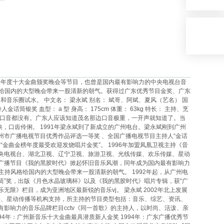
95年度十大金曲颁奖晚会等节目，也曾是国内最有影响力的中央电视台音
格给国内的大型晚会带来一股清新的朝气。获得过广东优秀节目金奖、广东
乐圈试水。 中文名： 梁永斌 别名： 斌哥、阿斌、夏风（艺名） 国
话筒银奖 血型： a 型 身高： 175cm 体重： 63kg 特长： 主持、烹
当地口音都没有。广东人应该知道茂名那边口音极重，一开声就知道了。当
，口齿伶俐。 1991年梁永斌到了新成立的广州电台。梁永斌刚到广州
州市广播电视节目优秀作品评选一等奖 、全国广播电视节目主持人“金话
金曲金榜年度最受欢迎发烧唱片金奖”。 1996年加盟凤凰卫视主持《音
为中央电视台、湖北卫视、辽宁卫视、旅游卫视、光线传媒、欢乐传媒、星动
语广播节目《我的黑胶时代》掀起怀旧音乐风潮，同年成为国内最有影响力
主持风格给国内的大型晚会带来一股清新的朝气。 1992年起，从广州电
筒”奖，出版《月色水晶玻璃杯》以及《我的黑胶时代》唱片专辑，获“广
无限》栏目，成为亚洲地区最新锐的音乐vj。 梁永斌 2002年北上发展
媒、星动传播等机构支持，所主持的节目类型包括：音乐、综艺、资讯、
有影响力的音乐品牌栏目cctv《同一首歌》的主持人，以时尚、活泼、亲
94年：广州新音乐十大金曲最具潜质新人金奖 1994年：广东广播优秀节