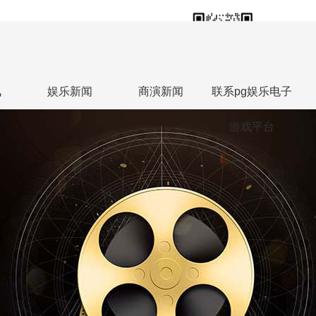
18613813588
联系人热线：张勇
讯
娱乐新闻
商演新闻
联系pg娱乐电子
游戏平台