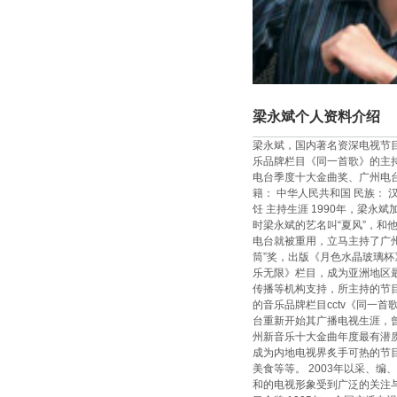
梁永斌个人资料介绍
梁永斌，国内著名资深电视节目
乐品牌栏目《同一首歌》的主
电台季度十大金曲奖、广州电台
籍： 中华人民共和国 民族： 汉族
饪 主持生涯 1990年，梁
时梁永斌的艺名叫“夏风”，和
电台就被重用，立马主持了广州
筒”奖，出版《月色水晶玻璃杯
乐无限》栏目，成为亚洲地区最
传播等机构支持，所主持的节
的音乐品牌栏目cctv《同一
台重新开始其广播电视生涯，曾
州新音乐十大金曲年度最有潜质新
成为内地电视界炙手可热的节
美食等等。 2003年以采、
和的电视形象受到广泛的关注与