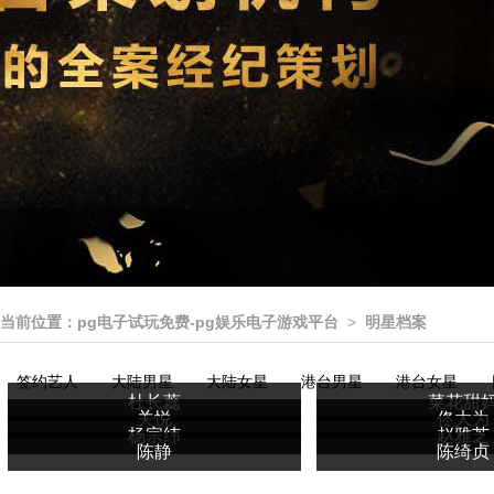
当前位置：
pg电子试玩免费-pg娱乐电子游戏平台
>
明星档案
签约艺人
大陆男星
大陆女星
港台男星
港台女星
杜长蕊
菜花甜
关悦
佟大为
杨宗纬
赵雅芝
陈静
陈绮贞