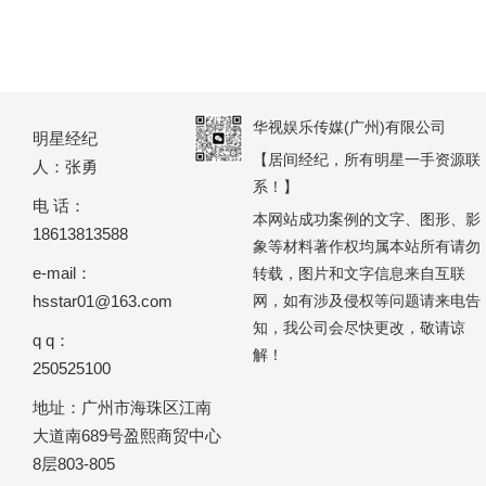
华视娱乐传媒(广州)有限公司
明星经纪
【居间经纪，所有明星一手资源联
人：张勇
系！】
电 话：
本网站成功案例的文字、图形、影
18613813588
象等材料著作权均属本站所有请勿
e-mail：
转载，图片和文字信息来自互联
hsstar01@163.com
网，如有涉及侵权等问题请来电告
知，我公司会尽快更改，敬请谅
q q：
解！
250525100
地址：广州市海珠区江南
大道南689号盈熙商贸中心
8层803-805