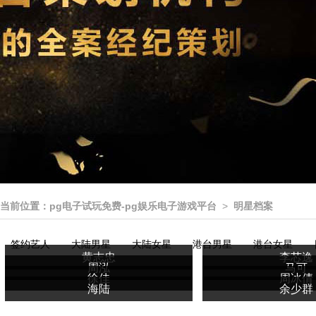
当前位置：
pg电子试玩免费-pg娱乐电子游戏平台
>
明星档案
签约艺人
大陆男星
大陆女星
港台男星
港台女星
黄志忠
李芯逸
周泓
马可
徐佳
周冰倩
海陆
余少群