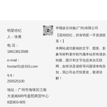
华视娱乐传媒(广州)有限公司
明星经纪
【居间经纪，所有明星一手资源联
人：张勇
系！】
电 话：
本网站成功案例的文字、图形、影
18613813588
象等材料著作权均属本站所有请勿
e-mail：
转载，图片和文字信息来自互联
hsstar01@163.com
网，如有涉及侵权等问题请来电告
知，我公司会尽快更改，敬请谅
q q：
解！
250525100
地址：广州市海珠区江南
大道南689号盈熙商贸中心
8层803-805