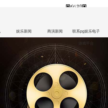
18613813588
联系人热线：张勇
讯
娱乐新闻
商演新闻
联系pg娱乐电子
游戏平台