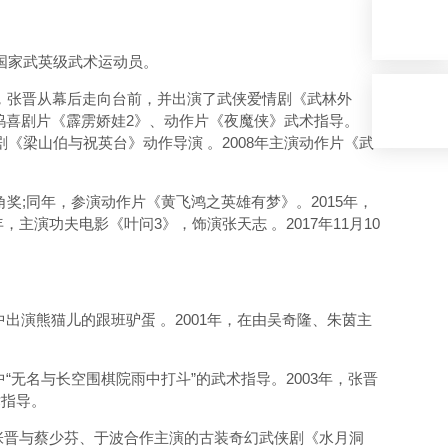
、国家武英级武术运动员。
年，张晋从幕后走向台前，并出演了武侠爱情剧《武林外
坞喜剧片《霹雳娇娃2》、动作片《夜魔侠》武术指导。
剧《梁山伯与祝英台》动作导演 。2008年主演动作片《武
奖;同年，参演动作片《黄飞鸿之英雄有梦》。2015年，
主演功夫电影《叶问3》，饰演张天志 。2017年11月10
演熊猫儿的跟班驴蛋 。2001年，在由吴奇隆、朱茵主
无名与长空围棋院雨中打斗”的武术指导。2003年，张晋
术指导。
，张晋与蔡少芬、于波合作主演的古装奇幻武侠剧《水月洞