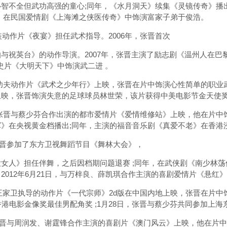
心智不全但武功高强的童心;同年，《水月洞天》续集《灵镜传奇》播
，在民国爱情剧《上海滩之侠医传奇》中饰演富家子弟于俊浩。
动作片《夜宴》担任武术指导。2006年，张晋首次
祝英台》的动作导演。2007年，张晋主演了励志剧《温州人在巴
装历史片《大明天下》中饰演武二进 。
，功夫动作片《武术之少年行》上映，张晋在片中饰演心性简单的职业武
上映，张晋饰演失意的足球球员林世荣，该片获得中美电影节金天使
，张晋与蔡少芬合作出演的都市爱情片《爱情维修站》上映，他在片中饰
》在央视黄金档播出;同年，主演的福音音乐剧《真爱不老》在香港
张晋参加了东方卫视舞蹈节目《舞林大会》，
人》担任伴舞，之后因档期问题退赛 ;同年，在武侠剧《南少林荡
2012年6月21日，与万梓良、薛凯琪合作主演的喜剧爱情片《悬红
王家卫执导的动作片《一代宗师》2d版在中国内地上映，张晋在片
香港电影金像奖最佳男配角奖 ;1月28日，张晋与蔡少芬共同参加上
晋与周润发、谢霆锋合作主演的喜剧片《澳门风云》上映，他在片中饰演为