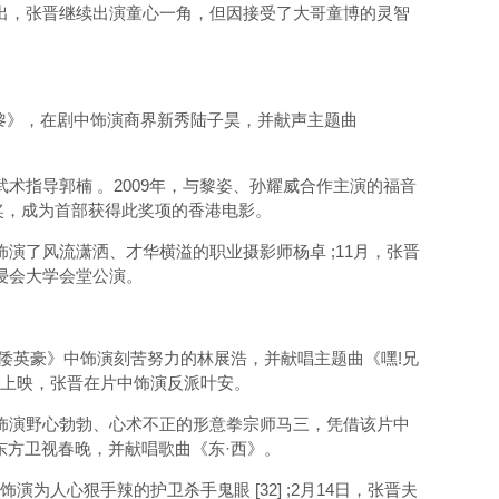
出，张晋继续出演童心一角，但因接受了大哥童博的灵智
黎》，在剧中饰演商界新秀陆子昊，并献声主题曲
术指导郭楠 。2009年，与黎姿、孙耀威合作主演的福音
奖，成为首部获得此奖项的香港电影。
演了风流潇洒、才华横溢的职业摄影师杨卓 ;11月，张晋
浸会大学会堂公演。
倭英豪》中饰演刻苦努力的林展浩，并献唱主题曲《嘿!兄
》上映，张晋在片中饰演反派叶安。
中饰演野心勃勃、心术不正的形意拳宗师马三，凭借该片中
海东方卫视春晚，并献唱歌曲《东·西》。
人心狠手辣的护卫杀手鬼眼 [32] ;2月14日，张晋夫