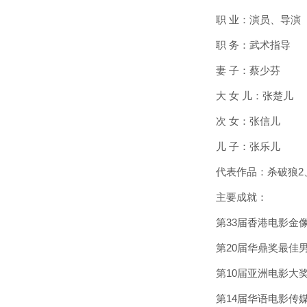
职 业：演员、导演
职 务：武术指导
妻 子：蔡少芬
大 女 儿：张楚儿
次 女：张信儿
儿 子：张乐儿
代表作品：杀破狼2、
主要成就：
第33届香港电影金像
第20届华鼎奖最佳男
第10届亚洲电影大奖
第14届华语电影传媒