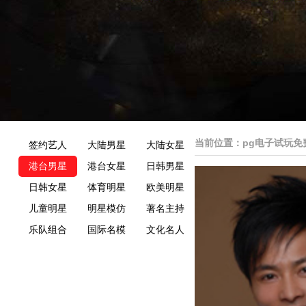
当前位置：
pg电子试玩免
签约艺人
大陆男星
大陆女星
港台男星
港台女星
日韩男星
日韩女星
体育明星
欧美明星
儿童明星
明星模仿
著名主持
乐队组合
国际名模
文化名人