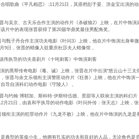
合唱歌曲《平凡相恋》 ;11月21日，其搭档彭于晏、洪金宝出演
张晋与吴京、古天乐合作主演的动作片《杀破狼2》上映，在片中饰演
该片中的表现张晋获得了第20届华鼎奖最佳男配角奖。
晋与甄子丹合作主演功夫电影《叶问3》上映，他在片中饰演出身卑微
8月9日，张晋的蜡像入驻重庆杜莎夫人蜡像馆 。
刘镇伟执导的功夫喜剧片《十吨刺客》中饰演刺客
演的黑帮传奇电影《毒。诫》上映，张晋在片中出演“慈云山十三太保”
10日，张晋与余文乐领衔主演警匪动作片《狂兽》上映，他在片中饰演一
自导自演科幻动作电影《守陵人》 。
张晋与约翰·博耶加、斯科特·伊斯特伍德、景甜等人联袂主演的科幻
;12月21日，由袁和平执导的动作电影《叶问外传：张天志》上映，
晋领衔主演的犯罪动作片《九龙不败》上映，他在片中饰演的九龙是
典型的英俊小生，他拥有扎实的功夫和良好的人品，无论角色是否