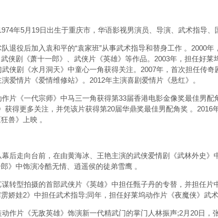
)，1974年5月19日出生于重庆市，华语影视男演员、导演、武术指导
队退役后加入袁和平的“袁家班”从事武术指导和替身工作 。2000
武侠剧《萧十一郎》、武侠片《英雄》等作品。2003年，担任好莱
奇幻武侠剧《水月洞天》中童心一角获得关注。2007年，首次担任传奇
年主演爱情片《爱情维修站》。2012年主演喜剧爱情片《悬红》。
作片《一代宗师》中马三一角获得第33届香港电影金像奖最佳男配角
获得更多关注，并凭该片获得第20届华鼎奖最佳男配角奖 。2016年，
狂兽》上映 。
幕后走向台前，在由黄海冰、王艳主演的武侠爱情剧《武林外史》中出
郎》中饰演冷酷无情、逍遥侯的徒弟雪鹰 。
谋转型拍摄的首部武侠片《英雄》中担任甄子丹的专替，并担任片中“
雳娇娃2》中担任武术指导;同年，担任好莱坞动作片《夜魔侠》武
动作片《无敌英雄》饰演新一代精武门的掌门人林振声;2月20日