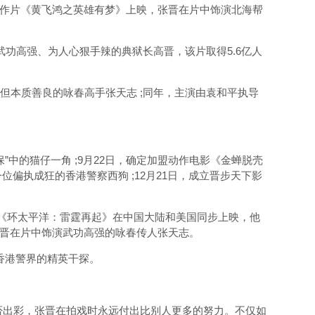
的动作片《黄飞鸿之英雄有梦》上映，张晋在片中饰演北海帮
武功高强、为人心狠手辣的典狱长高晋，该片取得5.6亿人
但本质善良的咏春高手张天志 ;同年，主演由袁和平执导
中的猫仔一角 ;9月22日，确定加盟动作电影《金蝉脱壳
位偏执成狂的香港警察西狗 ;12月21日，成立晋步天下影
片《环太平洋：雷霆再起》在中国大陆和美国同步上映，他
张晋在片中饰演武功高强的咏春传人张天志。
香港警界的精英干探。
出彩，张晋在拍戏时永远付出比别人更多的努力。不仅如