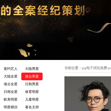
当前位置：
pg电子试玩免费-
签约艺人
大陆男星
大陆女星
港台男星
港台女星
日韩男星
日韩女星
体育明星
欧美明星
儿童明星
明星模仿
著名主持