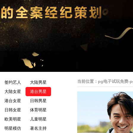
当前位置：
pg电子试玩免费-
签约艺人
大陆男星
大陆女星
港台男星
港台女星
日韩男星
日韩女星
体育明星
欧美明星
儿童明星
明星模仿
著名主持