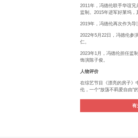
2011年，冯德伦联手华谊
监制。2015年进军好莱坞
2019年，冯德伦再次作为
2022年5月22日，冯德
仁。
2023年1月，冯德伦担任监
饰演陈子俊。
人物评价
在综艺节目《漂亮的房子》
伦，一个“放荡不羁爱自由
有