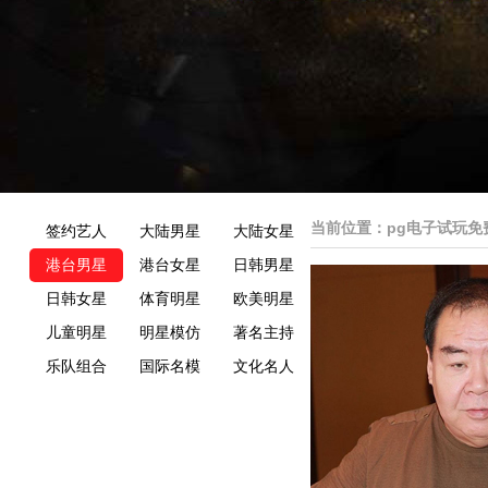
当前位置：
pg电子试玩免
签约艺人
大陆男星
大陆女星
港台男星
港台女星
日韩男星
日韩女星
体育明星
欧美明星
儿童明星
明星模仿
著名主持
乐队组合
国际名模
文化名人