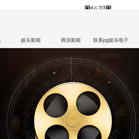
18613813588
联系人热线：张勇
讯
娱乐新闻
商演新闻
联系pg娱乐电子
游戏平台