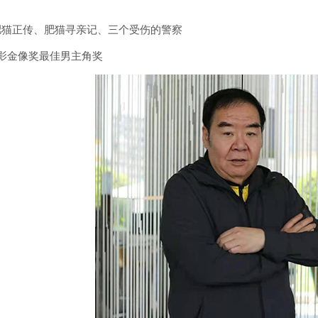
肥猫正传、肥猫寻亲记、三个受伤的警察
影金像奖最佳男主角奖