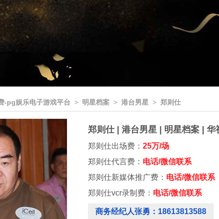
费-pg娱乐电子游戏平台
>
明星档案
>
港台男星
>
郑则仕
郑则仕 | 港台男星 | 明星档案 |
郑则仕出场费：
25万/场
郑则仕代言费：
电话/微信联系
郑则仕新媒体推广费：
电话/微信联系
郑则仕vcr录制费：
电话/微信联系
商务经纪人张勇：18613813588