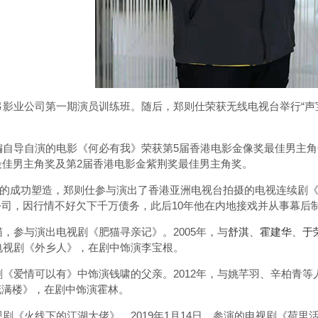
长弓影业公司第一期演员训练班。随后，郑则仕荣获无线电视台举行“
自编自导自演的电影《何必有我》荣获第5届香港电影金像奖最佳男主角
最佳男主角奖及第2届香港电影金紫荆奖最佳男主角奖。
一角的成功塑造，郑则仕参与演出了香港亚洲电视台拍摄的电视连续剧《肥
司，因行情不好欠下千万债务，此后10年他在内地接戏并从事幕后
猫，参与演出电视剧《肥猫寻亲记》。2005年，与
舒淇
、
霍建华
、
于
演电视剧《外乡人》，在剧中饰演李宝根。
视剧《爱情可以有》中饰演钱啸的父亲。2012年，与姚芊羽、辛柏青等
花满楼》，在剧中饰演霍林。
视剧《火线下的江湖大佬》。2019年1月14日，参演的电视剧《荷里