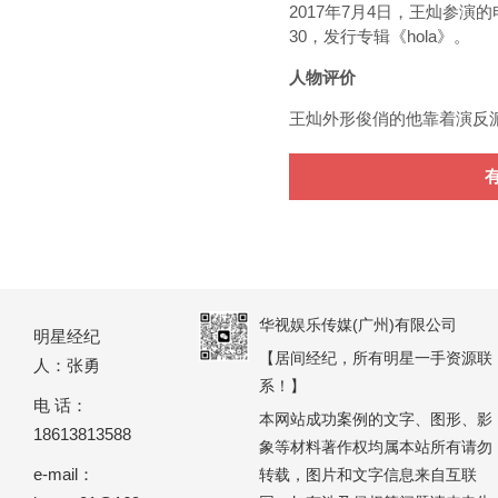
2017年7月4日，王灿参演
30，发行专辑《hola》。
人物评价
王灿外形俊俏的他靠着演反
华视娱乐传媒(广州)有限公司
明星经纪
【居间经纪，所有明星一手资源联
人：张勇
系！】
电 话：
本网站成功案例的文字、图形、影
18613813588
象等材料著作权均属本站所有请勿
e-mail：
转载，图片和文字信息来自互联