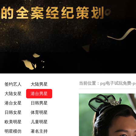
当前位置：
pg电子试玩免费-
签约艺人
大陆男星
大陆女星
港台男星
港台女星
日韩男星
日韩女星
体育明星
欧美明星
儿童明星
明星模仿
著名主持