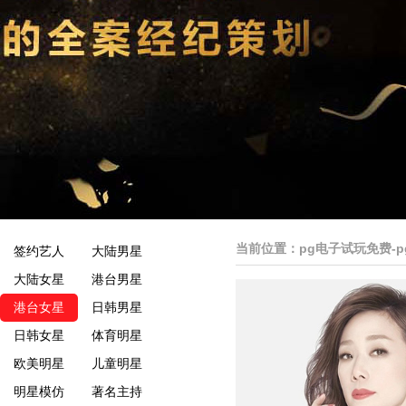
当前位置：
pg电子试玩免费-
签约艺人
大陆男星
大陆女星
港台男星
港台女星
日韩男星
日韩女星
体育明星
欧美明星
儿童明星
明星模仿
著名主持