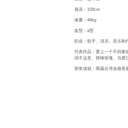
身高：159cm
体重：48kg
血型：a型
职业：歌手、演员、音乐制
代表作品：爱上一个不回家
词不达意、铿锵玫瑰、当爱
荣誉成就：两届台湾金曲奖