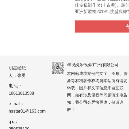
佳专辑制作奖(非古典)、最
亚洲新歌榜2019年度盛典
华视娱乐传媒(广州)有限公司
明星经纪
本网站成功案例的文字、图形、影
人：张勇
象等材料著作权均属本站所有请勿
电 话：
转载，图片和文字信息来自互联
18613813588
网，如有涉及侵权等问题请来电告
知，我公司会尽快更改，敬请谅
e-mail：
解！
hsstar01@163.com
q q：
250525100