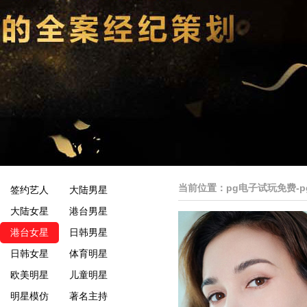
当前位置：
pg电子试玩免费-
签约艺人
大陆男星
大陆女星
港台男星
港台女星
日韩男星
日韩女星
体育明星
欧美明星
儿童明星
明星模仿
著名主持