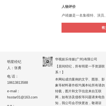
人物评价
卢靖姗是一名集模特、演员
有
华视娱乐传媒(广州)有限公司
明星经纪
【居间经纪，所有明星一手资源联
人：张勇
系！】
电 话：
本网站成功案例的文字、图形、影
18613813588
象等材料著作权均属本站所有请勿
e-mail：
转载，图片和文字信息来自互联
hsstar01@163.com
网，如有涉及侵权等问题请来电告
知，我公司会尽快更改，敬请谅
q q：