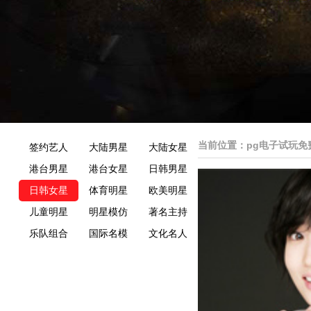
当前位置：
pg电子试玩免
签约艺人
大陆男星
大陆女星
港台男星
港台女星
日韩男星
日韩女星
体育明星
欧美明星
儿童明星
明星模仿
著名主持
乐队组合
国际名模
文化名人