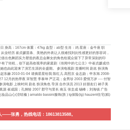
日 身高：167cm 体重：47kg 血型：ab型 生肖：鸡 星座：金牛座 职
奖 从业经历 崔贞媛苗条、美艳的外表让人很难找到比性感更好的形容词，
中凭借出色舞蹈实力塑造的夜总会舞女的角色给观众留下了异常深刻的印
6年有了转机，创下超高收视率的家庭剧《传闻中的七公主》中崔贞媛成功
也由此迎来了演艺生涯的全盛期。 参演电视剧 首播时间 剧名 扮演角
赵东赫 2010-01-04 请摘星星给我 陈红儿 高熙京 金志勋；申东旭 2008-
27 12月的热带夜 宋智慧 李泰坤 严正花；金男珍 2003 爱情万岁 ---- 付智
- ---- ---- 参演电影 上映时间 剧名 扮演角色 导演 合作演员 2013 好朋友们 衲子美
--- 崔真源 崔成国；孔炯轸 2007 郡守与里长 南玉 张圭成 锡峰；刘海镇 广告
(淕咭裇 ) arnaldo bassini服饰(胅 ) lg保险(lg) hauzent住宅(糕)
张勇，热线电话：18613813588。