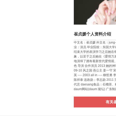
崔贞媛个人资料介绍
中文名：崔贞媛 外文名：jung-
业：演员 毕业院校：东国大学
结束大学的表演学习之后她在电
象，以至于之后她在《爱情万
地演绎了拥有着新世代爱情观、
色 导演 合作演员 2013 她的神
09-10 风之国 燕公主 姜一守 
英 ---- 2003 all in --
陈祥泰 连政勋；李志勋 2011 完
代言 daesang食品：石榴茶、鲔鱼罐头
daum网站(daum 珑坛) 广东制
有关