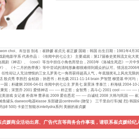
won choi、최정원 别名：崔静媛 崔贞元 崔正媛 国籍：韩国 出生日期：1981年4月30
戏剧电影学系 代表作品：《传闻中的七公主》 主要成就：第17届春史奖韩流文化大
视剧《神话》、《cool》等当中担任小角色而登台，2003年《洛城生死恋》一片
岁》、《十二月的热带夜》等中尝试的清纯形象都很难得到观众的认可。情况在200
任性却让人无法憎恨的三女儿罗美七一角而获得超高人气，年底颁奖礼上风光无限的她
话 殷贞秀 李胜烈 金桢勋；孙恩书；朴允载 2011-11-14 brain 尹智慧 柳贤基 申河均；
宋一国；朴建炯 2006-04-01 传闻中的七公主 罗美七 裴景洙 李泰兰；朴海镇 2004-10-
-- 柳哲勇 李秉宪；宋慧乔 2001 爱情神话 ---- ---- 朴正哲；金智秀；高斗心 2001 cool ---
美游戏 女记者 朴喜坤 曹承佑 2009 爱在悉尼 ---- ---- 白诚铉 2008 大韩与民国 -
 daewoo电器klasse 东部建设centreville (肳玺 ) 三千里自行车(鳀 烈) 韩国化妆品山心
药(緈 500) 卡姿兰智能水intellydra系列 美丽的崔贞媛
崔贞媛商业活动出席、广告代言等商务合作事项，请联系崔贞媛经纪人——