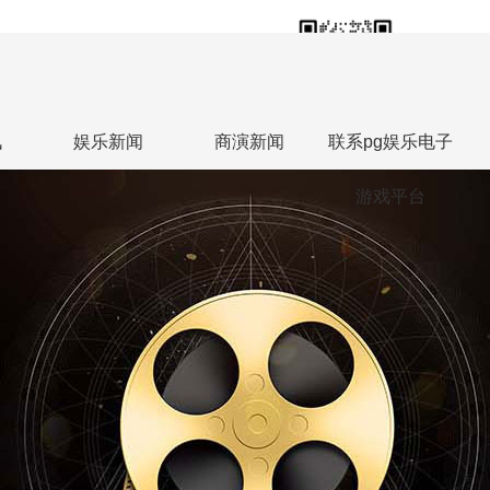
18613813588
联系人热线：张勇
讯
娱乐新闻
商演新闻
联系pg娱乐电子
游戏平台