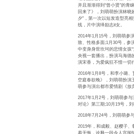
并且渐渐得到“曾小贤”的青
回来了》，刘萌萌扮演林晓娅
夕”，第一次以短发造型亮相
线，片中演绎励志it女。
2014年1月15号，刘萌
致、性格多面;1月30号，
中变身身世坎坷的悲情女孩“
央视一套播出，扮演马海德
演宋香，为爱疯狂不惜一切
2016年1月8号，和李小璐、
空庭春欲晚》，刘萌萌扮演玉
萌参与演出都市爱情剧《放
2017年1月2号，刘萌萌
对论》第三期;10月19号
2018年7月24号，刘萌萌
2019年，和成毅、赵樱子、
着无悔，诠释一段令人宫闱