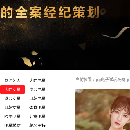
当前位置：
pg电子试玩免费-
签约艺人
大陆男星
大陆女星
港台男星
港台女星
日韩男星
日韩女星
体育明星
欧美明星
儿童明星
明星模仿
著名主持