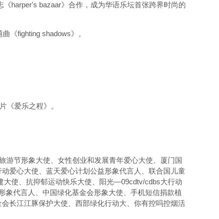
rper's bazaar》合作，成为华语乐坛首张跨界时尚的
ting shadows》。
纪录片《爱乐之程》。
美食旅游节形象大使、女性创业和发展青年爱心大使、厦门国
行动爱心大使、蓝天爱心计划公益形象代言人、联合国儿童
、抗抑郁运动快乐大使、阳光—09cdtv/cdbs大行动
形象代言人、中国绿化基金会形象大使、手机短信捐款植
金会长江江豚保护大使、西部绿化行动大、你有控吗控烟活