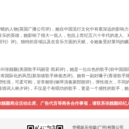
的人物(英国广播公司评)，她在中国流行文化中有着深远的影响力
众音乐的英雄，她影响了很大一批人，包括上世纪五六十年代的老人、
周刊》评)。独特的音域以及在音乐方面的天赋，令她备受好莱坞的瞩
靓颖(美国歌手玛丽亚·凯莉评)，她是一位出色的歌手(前中国国
有国际化的风范(新加坡歌手林俊杰评)。她有一副好嗓子(香港歌手
塑性强，可柔可刚，非常耐听(钢琴演奏家郎朗评)，弹性很大，不同
港填词人林夕评)，不仅是个有唱功的歌手，更是一个感性的歌手，她
张靓颖商业活动出席、广告代言等商务合作事项，请联系张靓颖经纪人——
华视娱乐传媒(广州)有限公司