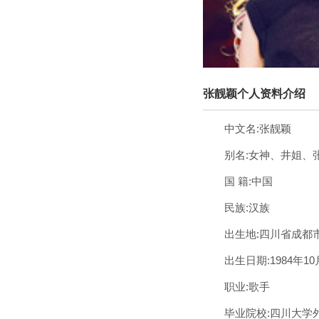
张靓颖个人资料介绍
中文名:张靓颖
别名:女神、井姐、张
国 籍:中国
民族:汉族
出生地:四川省成都
出生日期:1984年10
职业:歌手
毕业院校:四川大学