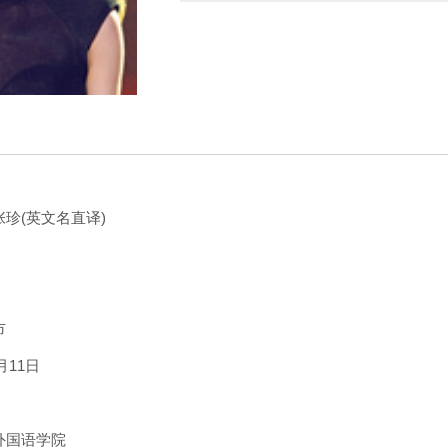
珍(英文名直译)
市
月11日
外国语学院