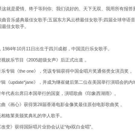
这就是爱情、终于等到你、我们说好的、天下无双、我用所有报答
音乐盛典最佳女歌手;五届东方风云榜最佳女歌手;四届全球华语音
国最佳女歌手。
g)，1984年10月11日出生于四川成都，中国流行乐女歌手。
视娱乐节目《2005超级女声》后正式出道 。
专辑《the one》，凭该专辑获得中国金唱片奖通俗类女演员奖 。
《update*jane》，并成为继崔健后第二位在美国举行演唱会的内
青年代表出席日本国举行的国宴，演唱歌曲《印象西湖雨》。
曲《画心》获得第28届香港电影金像奖最佳原创电影歌曲奖 。
亮相格莱美颁奖典礼的华人歌手。
变》获得国际唱片业协会认证“ifpi双白金唱”。