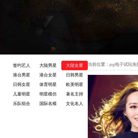
当前位置：
pg电子试玩免
签约艺人
大陆男星
大陆女星
港台男星
港台女星
日韩男星
日韩女星
体育明星
欧美明星
儿童明星
明星模仿
著名主持
乐队组合
国际名模
文化名人