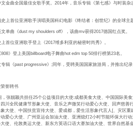
金曲全国最佳女歌手奖。2014年，音乐专辑《第七感》与时装杂志《ha
上首位亚洲歌手演唱美国科幻电影《终结者：创世纪》的全球主题曲《figh
《dust my shoulders off》，该曲mv获得2017德国红点奖。
上首位亚洲歌手登上《2017维多利亚的秘密时尚秀》。
登上美国billboard电子舞曲hot edm top 50排行榜第23名。
辑《past progressive》;同年，受聘美国国家旅游局，并推出
荣誉聘书
期间，张靓颖共担任25个公益项目的大使:成都美食大使、中国国际
、四川全民健康节形象大使、音乐之声微笑行动爱心大使、回声慈善
象大使、中国扶贫宣传大使、爱成都，爱生活形象代言人[、灾区重建大使
行动爱心大使、广州亚运会加油大使、亚洲熄灯2小时节能环保大行动
心大使、伦敦奥运大使、新东方英语口语大赛加油大使、世界自然基