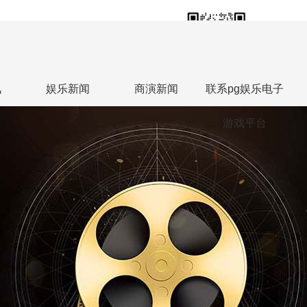
18613813588
联系人热线：张勇
讯
娱乐新闻
商演新闻
联系pg娱乐电子
游戏平台