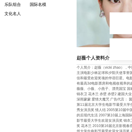
乐队组合
国际名模
文化名人
赵薇个人资料介绍
个人简介：赵薇（vicki zha
主演电影少林足球和夕阳天使享誉国
佳和最受欢迎奖项的华语巨星。电影
有最高3d电影票房和电视收视率的超级
薇薇、小薇、小燕子、漂亮国宝 国籍： 
锦衣卫 花木兰 赤壁 赤壁2 建国大
深雨蒙蒙 爱情大魔咒 广告代言： 茵佳
第11届北京大学生电影节最受大学生
秀女演员奖 情人结 2005第10
的后现代生活 2007第10届上海
影节最受大学生欢迎女演员奖 锦衣卫 
奖 花木兰 2010第16届北京影视
州大学生电影节最受欢迎女演员奖 画皮2 