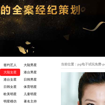
当前位置：
pg电子试玩免费-
签约艺人
大陆男星
大陆女星
港台男星
港台女星
日韩男星
日韩女星
体育明星
欧美明星
儿童明星
明星模仿
著名主持