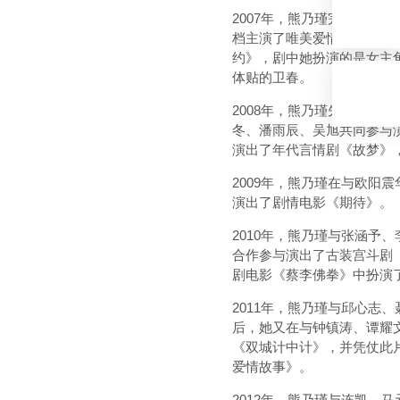
2007年，熊乃瑾完成了
档主演了唯美爱情片《记忆
约》，剧中她扮演的是女主
体贴的卫春。
2008年，熊乃瑾先是与
冬、潘雨辰、吴旭共同参与
演出了年代言情剧《故梦》
2009年，熊乃瑾在与欧
演出了剧情电影《期待》。
2010年，熊乃瑾与张涵
合作参与演出了古装宫斗剧
剧电影《蔡李佛拳》中扮演
2011年，熊乃瑾与邱心
后，她又在与钟镇涛、谭耀
《双城计中计》，并凭仗此
爱情故事》。
2012年，熊乃瑾与连凯