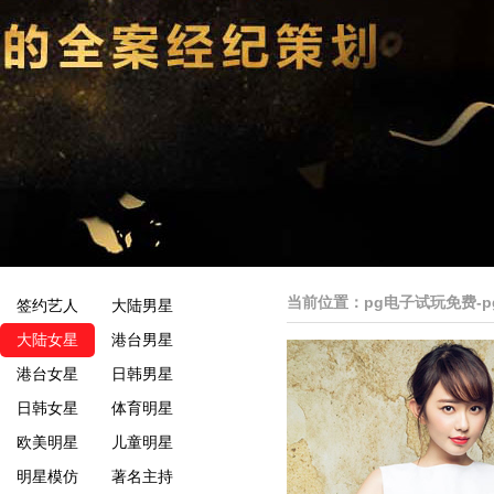
当前位置：
pg电子试玩免费-
签约艺人
大陆男星
大陆女星
港台男星
港台女星
日韩男星
日韩女星
体育明星
欧美明星
儿童明星
明星模仿
著名主持