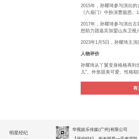
2015年，孙耀琦参与演出
《六扇门》中扮演曹懿恩。
2017年，孙耀琦参与演出
想助力团嘉宾加盟山东卫视户
2023年1月5日，孙耀琦
人物评价
孙耀琦从丫鬟变身格格再到女
儿”。外形甜美可爱、性格
有
华视娱乐传媒(广州)有限公司
明星经纪
【居间经纪，所有明星一手资源联