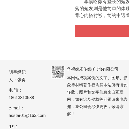
李晨略微有些长的短发往
落的短发则是他简单的体
背心内搭衬衫，简约中透着
华视娱乐传媒(广州)有限公司
明星经纪
本网站成功案例的文字、图形、影
人：张勇
象等材料著作权均属本站所有请勿
电 话：
转载，图片和文字信息来自互联
18613813588
网，如有涉及侵权等问题请来电告
知，我公司会尽快更改，敬请谅
e-mail：
解！
hsstar01@163.com
q q：