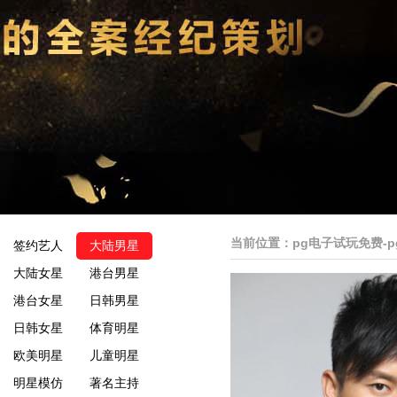
当前位置：
pg电子试玩免费-
签约艺人
大陆男星
大陆女星
港台男星
港台女星
日韩男星
日韩女星
体育明星
欧美明星
儿童明星
明星模仿
著名主持