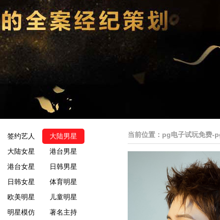
当前位置：
pg电子试玩免费-
签约艺人
大陆男星
大陆女星
港台男星
港台女星
日韩男星
日韩女星
体育明星
欧美明星
儿童明星
明星模仿
著名主持