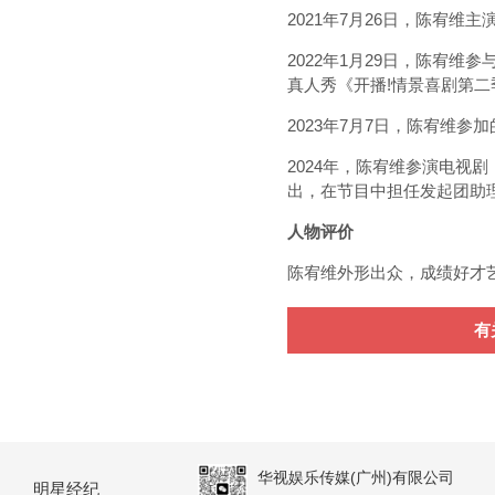
2021年7月26日，陈宥
2022年1月29日，陈宥
真人秀《开播!情景喜剧第二
2023年7月7日，陈宥维
2024年，陈宥维参演电视
出，在节目中担任发起团助
人物评价
陈宥维外形出众，成绩好才
有
华视娱乐传媒(广州)有限公司
明星经纪