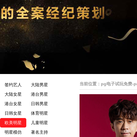
当前位置：
pg电子试玩免费-
签约艺人
大陆男星
大陆女星
港台男星
港台女星
日韩男星
日韩女星
体育明星
欧美明星
儿童明星
明星模仿
著名主持