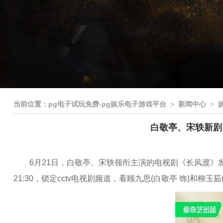
当前位置：
pg电子试玩免费-pg娱乐电子游戏平台
>
新闻中心
>
白敬亭、宋轶新剧《
6月21日，白敬亭、宋轶领衔主演的电视剧《长风渡》发布海报
21:30，锁定cctv电视剧频道，看顾九思(白敬亭 饰)和柳玉