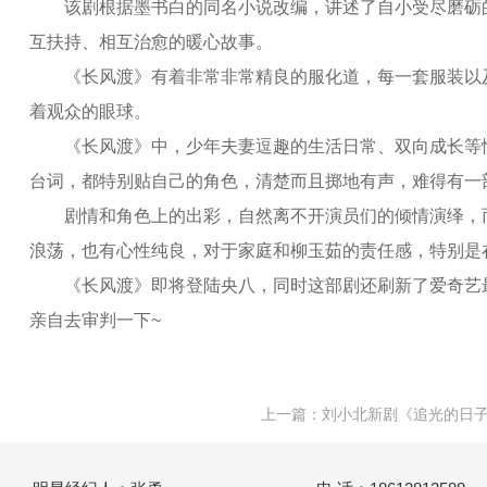
该剧根据墨书白的同名小说改编，讲述了自小受尽磨砺的
互扶持、相互治愈的暖心故事。
《长风渡》有着非常非常精良的服化道，每一套服装以及
着观众的眼球。
《长风渡》中，少年夫妻逗趣的生活日常、双向成长等情节
台词，都特别贴自己的角色，清楚而且掷地有声，难得有一
剧情和角色上的出彩，自然离不开演员们的倾情演绎，而
浪荡，也有心性纯良，对于家庭和柳玉茹的责任感，特别是
《长风渡》即将登陆央八，同时这部剧还刷新了爱奇艺最
亲自去审判一下~
上一篇：
刘小北新剧《追光的日