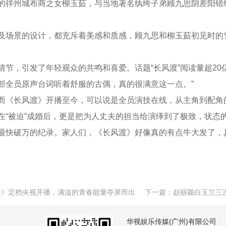
徉州城布商之女柳玉茹，与当地著名纨绔子弟顾九思阴差阳错
场景的设计，都充斥着美感和质感，顾九思和柳玉茹初见时的
，引发了年轻观众的共鸣和喜爱。话题“长风渡”阅读量超20
部全员原声台词听着舒服的古偶，真的很满意这一点。”
《长风渡》开播至今，可以说是全员演技在线，从主角到配角
在“被迫”成婚后，更是把为人丈夫的担当给演绎到了极致，状态
快破万的纪录。家人们，《长风渡》好像真的有点牛大发了，真
子》定档央视开播，满溢的青春能量夺屏而出
下一篇：
赵丽颖白玉兰三
华视娱乐传媒(广州)有限公司