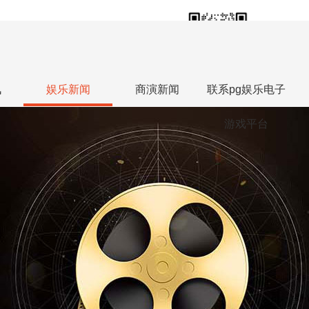
18613813588
联系人热线：张勇
讯
娱乐新闻
商演新闻
联系pg娱乐电子
游戏平台