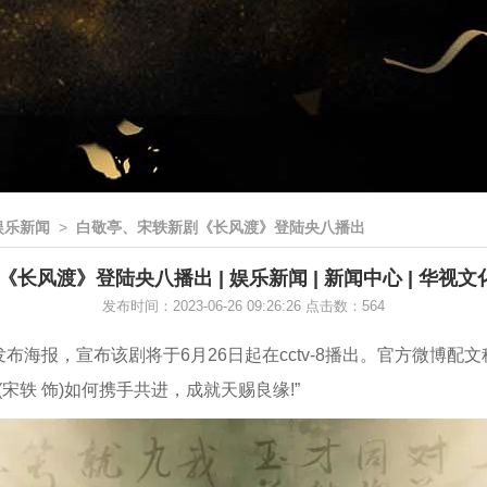
娱乐新闻
>
白敬亭、宋轶新剧《长风渡》登陆央八播出
长风渡》登陆央八播出 | 娱乐新闻 | 新闻中心 | 华视文
发布时间：2023-06-26 09:26:26 点击数：564
，宣布该剧将于6月26日起在cctv-8播出。官方微博配文称：“
茹(宋轶 饰)如何携手共进，成就天赐良缘!”