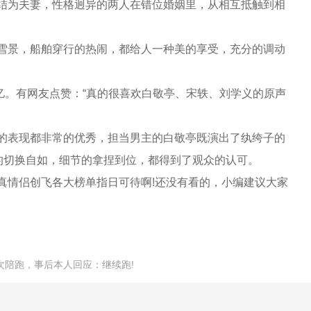
结为夫妻，性格迥异的两人在错位婚姻里，从相互抵触到相
雪景，船舶穿行的热闹，都给人一种美的享受，充分的调动
亿。有网友点赞：“真的很喜欢白敬亭、宋轶、刘学义的原声
的表现都非常的优秀，担当男主的白敬亭既演出了纨绔子的
的切换自如，细节的拿捏到位，都得到了观众的认可。
情侣创飞各大榜单指日可待啊!还没有看的，小编建议大家
次陪跑，事后本人回应：继续跑!