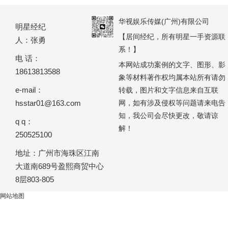
华视娱乐传媒(广州)有限公司
明星经纪
【居间经纪，所有明星一手资源联
人：张勇
系！】
电 话：
本网站成功案例的文字、图形、影
18613813588
象等材料著作权均属本站所有请勿
e-mail：
转载，图片和文字信息来自互联
hsstar01@163.com
网，如有涉及侵权等问题请来电告
知，我公司会尽快更改，敬请谅
q q：
解！
250525100
地址：广州市海珠区江南
大道南689号盈熙商贸中心
8层803-805
网站地图