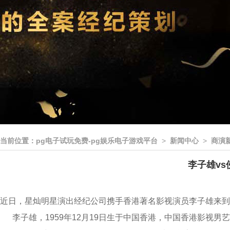
当前位置：
pg电子试玩免费-pg娱乐电子游戏平台
>
新闻中心
>
商演
李子雄vs
近日，星灿明星演出经纪公司携手香港著名影视演员李子雄来到
李子雄，1959年12月19日生于中国香港，中国香港影视男艺