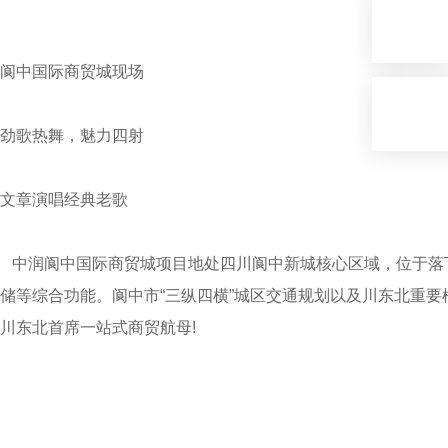
阆中国际商贸城现场
劲歌热舞，魅力四射
文章演唱经典老歌
中润阆中国际商贸城项目地处四川阆中新城核心区域，位于落
储等综合功能。阆中市“三纵四横”城区交通规划以及川东北重
川东北首席一站式商贸航母!