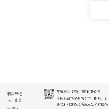
华视娱乐传媒(广州)有限公司
明星经纪
本网站成功案例的文字、图形、影
人：张勇
象等材料著作权均属本站所有请勿
电 话：