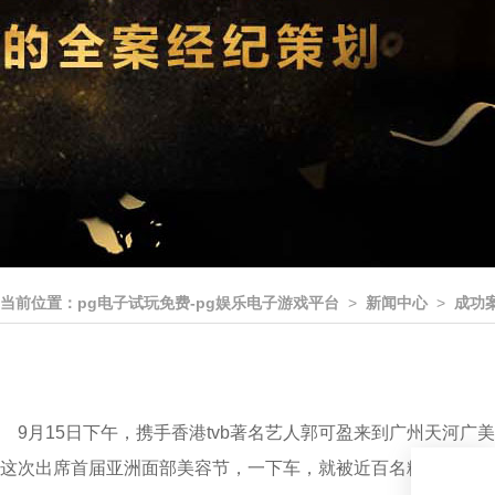
当前位置：
pg电子试玩免费-pg娱乐电子游戏平台
>
新闻中心
>
成功
9月15日下午，携手香港tvb著名艺人郭可盈来到广州天河广
这次出席首届亚洲面部美容节，一下车，就被近百名粉丝热情围