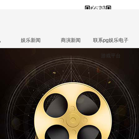
18613813588
联系人热线：张勇
讯
娱乐新闻
商演新闻
联系pg娱乐电子
游戏平台