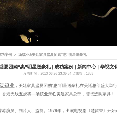
成功案例
>
汤镇业&美廷家具盛夏团购“惠”明星送豪礼
夏团购“惠”明星送豪礼 | 成功案例 | 新闻中心 | 华视文
发布时间：2013-06-26 23:39:54 点击数：1853
汤镇业
，美廷家具盛夏团购“惠”明星送豪礼在美廷总部盛大举
香港无线五虎将—汤镇业亲临美廷家具总部，陪您选购家具！
演员、制片人、监制。1979年，出演电视剧《楚留香》开始正