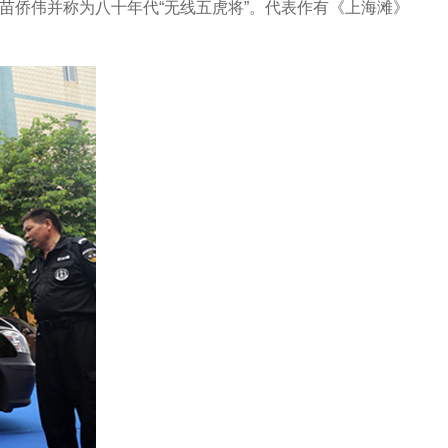
苗侨伟并称为八十年代“无线五虎将”。代表作有《上海滩》