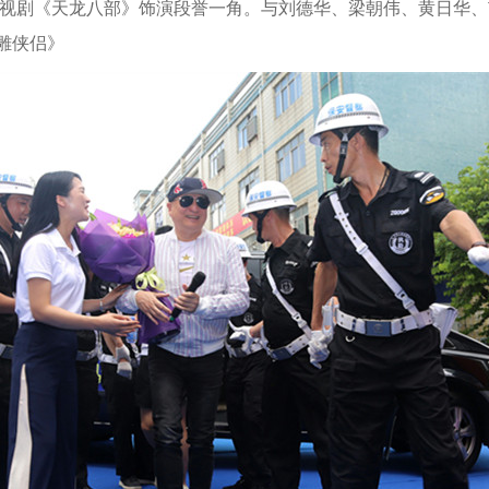
电视剧《天龙八部》饰演段誉一角。与刘德华、梁朝伟、黄日华、
雕侠侣》