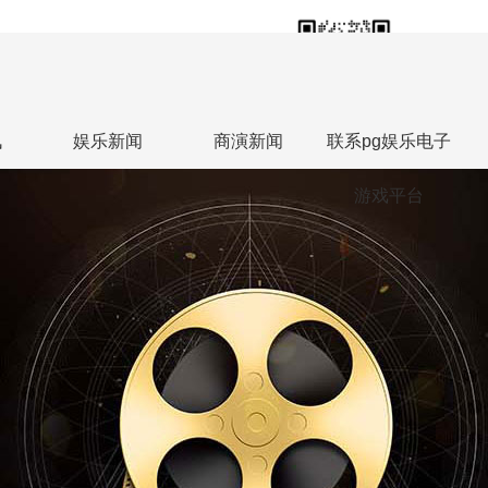
18613813588
联系人热线：张勇
讯
娱乐新闻
商演新闻
联系pg娱乐电子
游戏平台