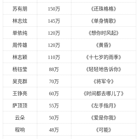
苏有朋
150万
《还珠格格》
林志炫
145万
《单身情歌》
单依纯
120万
《想你时风起》
周传雄
120万
《黄昏》
林志颖
110万
《十七岁的雨季》
杨钰莹
88万
《轻轻地告诉你》
吴克群
70万
《将军令》
王铮亮
60万
《时间都去哪儿了》
萨顶顶
55万
《左手指月》
云朵
50万
《爱是你我》
程响
48万
《可能》