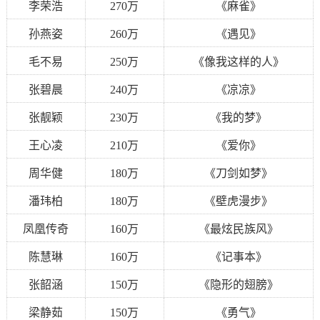
李荣浩
270万
《麻雀》
孙燕姿
260万
《遇见》
毛不易
250万
《像我这样的人》
张碧晨
240万
《凉凉》
张靓颖
230万
《我的梦》
王心凌
210万
《爱你》
周华健
180万
《刀剑如梦》
潘玮柏
180万
《壁虎漫步》
凤凰传奇
160万
《最炫民族风》
陈慧琳
160万
《记事本》
张韶涵
150万
《隐形的翅膀》
梁静茹
150万
《勇气》