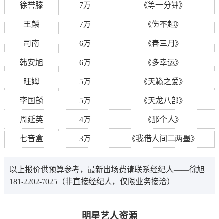
徐誉滕
7万
《等一分钟》
王麟
7万
《伤不起》
司南
6万
《春三月》
韩安旭
6万
《多幸运》
旺姆
5万
《天籁之爱》
李国麟
5万
《天龙八部》
周延英
4万
《那个人》
七音盒
3万
《我借人间二两墨》
以上报价供预算参考，最新出场费请联系经纪人——徐旭
181-2202-7025（非直接经纪人，仅限业务接洽）
明星艺人资源