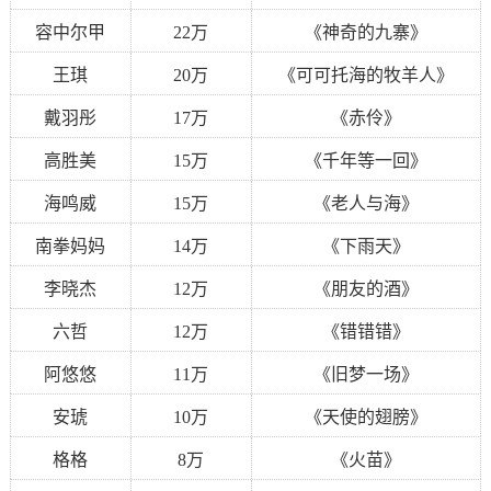
容中尔甲
22万
《神奇的九寨》
王琪
20万
《可可托海的牧羊人》
戴羽彤
17万
《赤伶》
高胜美
15万
《千年等一回》
海鸣威
15万
《老人与海》
南拳妈妈
14万
《下雨天》
李晓杰
12万
《朋友的酒》
六哲
12万
《错错错》
阿悠悠
11万
《旧梦一场》
安琥
10万
《天使的翅膀》
格格
8万
《火苗》