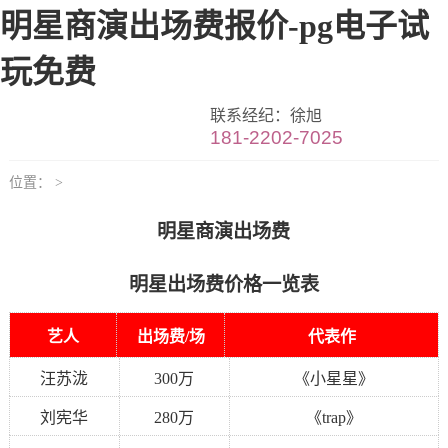
明星商演出场费报价-pg电子试
玩免费
联系经纪：徐旭
181-2202-7025
位置： >
明星商演出场费
明星出场费价格一览表
艺人
出场费/场
代表作
汪苏泷
300万
《小星星》
刘宪华
280万
《trap》