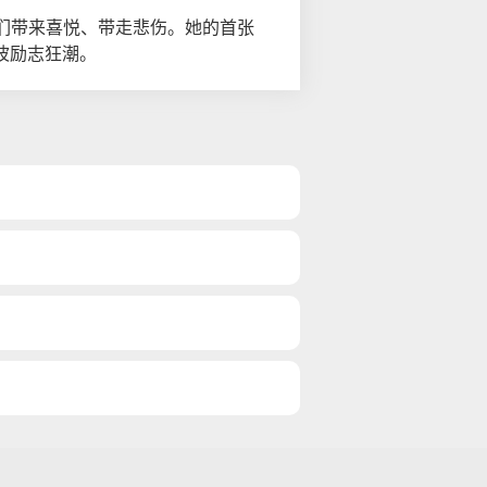
们带来喜悦、带走悲伤。她的首张
波励志狂潮。