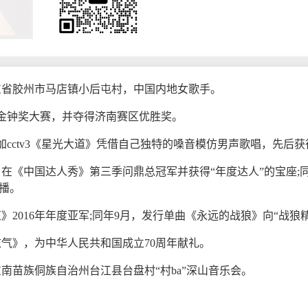
于山东省胶州市马店镇小后屯村，中国内地女歌手。
乐金钟奖大赛，并夺得济南赛区优胜奖。
倩倩参加cctv3《星光大道》凭借自己独特的嗓音模仿男声歌唱，先
待》在《中国达人秀》第三季问鼎总冠军并获得“年度达人”的宝座;同
播。
道》2016年年度亚军;同年9月，发行单曲《永远的战狼》向“战狼
国志气》，为中华人民共和国成立70周年献礼。
东南苗族侗族自治州台江县台盘村“村ba”深山音乐会。