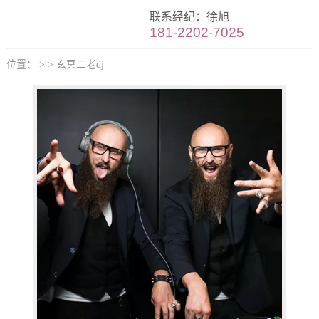
联系经纪：徐旭
181-2202-7025
位置： > > 玄冥二老dj