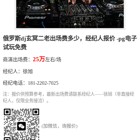
俄罗斯dj玄冥二老出场费多少，经纪人报价 -pg电子
试玩免费
25万
商演出场费：
左右/场
经纪人：
徐旭
经纪电话：
181-2202-7025
注：报价供预算参考，最新出场费请联系经纪人——徐旭（非直接经
纪人，仅限业务接洽）。
(加微信，询报价)