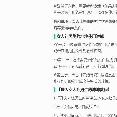
⚽🏆🥇第六步：🟥更新和激活（如
查是否有可用的软件更新，以确保使用
特别说明：女人让男生的坤坤软件园提
后再安装apk文件。
女人让男生的坤坤使用讲解
▫️第一步：选择/拖拽文件至软件中点击“♓
或者直接拖拽文件到软件界面。
👈第二步：选择需要转换的文件格式 打
互转excel，pdf互转ppt，pdf转图片等。
⛑️第三步：点击【开始转换】按钮点击
步操作，顺利完成文件格式的转换。
【进入女人让男生的坤坤教程】
1.打开女人让男生的坤坤,进入女人让男
2.点击安装应用✅百度认证✅
3.系统类型ios/android通用版/手机(2025a