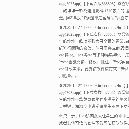
app(2025app)【下载次数868898】⚽🏆
生的坤坤一款為選用夏科ai210芯片
選用ai210芯片的u盤都是當贈品的u
🍀2025-12-27 17:06:05🐇mbac
app(2025app)【下载次数428861】⚽🏆
生的坤坤一款功能強大且全麵的專業ca
紙進行簡略的修改，並且風雲cad修改器可以
cad轉jpg，pdf轉cad等多種格局轉化
行cad圖紙閱讀、修改、批注、轉化
cad修改需求，此外該軟件還帶來了
用體會。。
🍀2025-12-27 17:06:05🐇mbac
app(2025app)【下载次数457738】⚽🏆
生的坤坤一款免費跟學同步講堂的學習
步輔導，海澱空中講堂讓學生不落下功
🌸第一步：🏳️‍⚧️访问女人让男生的坤
或者其他可信的软件下载网站获取软件