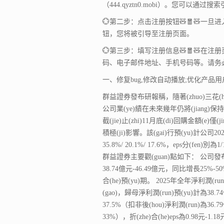
（444.qyztn0.mobi）。您可以
💮第二步：点击注册按钮🧸🧧🧸一
钮，您将被引导至注册页面。
💮第三步：填写注册信息🧸🧧🧸
码、电子邮件地址、手机号码等。请务
一、修复bug,修改自动播放;优化产品
群益證券發布研報稱，隨著(zhuo)三花(hua
公司業(ye)績在未來幾年仍將(jiang)保持2
截(jie)止(zhi)11月底(di)回購金額(e)僅
積極(ji)影響。該(gai)行預(yu)計公司2025/
35.8%/ 20.1%/ 17.6%，eps分(fen)
群益證券主要觀(guan)點如下： 公司發布2
38.74億元-46.49億元，同比增長25%-5
合(he)預(yu)期。 2025年全年淨利潤(r
(gao)，歸母淨利潤(run)預(yu)計為38.74
37.5%（扣非後(hou)淨利潤(run)為36.79
33%），折(zhe)合(he)eps為0.98元-1.