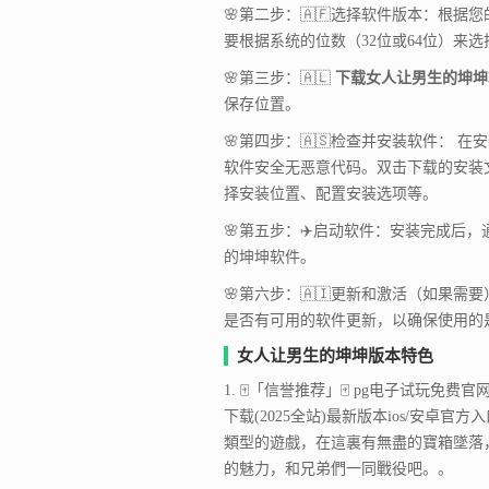
🌸第二步：🇦🇫选择软件版本：根据
要根据系统的位数（32位或64位）来
🌸第三步：🇦🇱
下载女人让男生的坤坤
保存位置。
🌸第四步：🇦🇸检查并安装软件： 
软件安全无恶意代码。双击下载的安装
择安装位置、配置安装选项等。
🌸第五步：✈️启动软件：安装完成后
的坤坤软件。
🌸第六步：🇦🇮更新和激活（如果
是否有可用的软件更新，以确保使用的
女人让男生的坤坤版本特色
1. 🀄「信誉推荐」🀄 pg电子试玩免费官网-a
下载(2025全站)最新版本ios/安卓官方
類型的遊戲，在這裏有無盡的寶箱墜落
的魅力，和兄弟們一同戰役吧。。