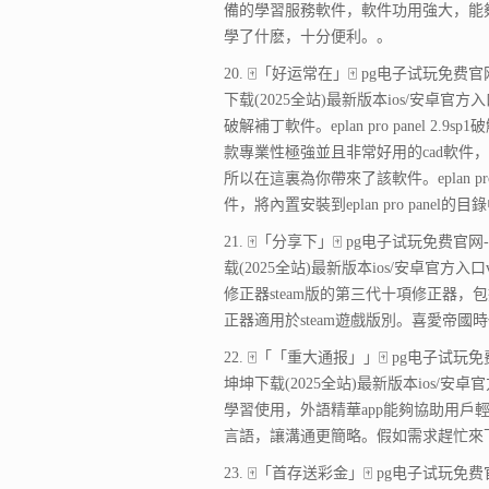
備的學習服務軟件，軟件功用強大，能
學了什麽，十分便利。。
20. 🀄「好运常在」🀄 pg电子试玩免费官网-
下载(2025全站)最新版本ios/安卓官方
破解補丁軟件。eplan pro panel 2.9s
款專業性極強並且非常好用的cad軟
所以在這裏為你帶來了該軟件。eplan p
件，將內置安裝到eplan pro pan
21. 🀄「分享下」🀄 pg电子试玩免费官网-a
载(2025全站)最新版本ios/安卓官方入
修正器steam版的第三代十項修正器
正器適用於steam遊戲版別。喜愛帝國
22. 🀄「「重大通报」」🀄 pg电子试玩免费官
坤坤下载(2025全站)最新版本ios/安卓
學習使用，外語精華app能夠協助用
言語，讓溝通更簡略。假如需求趕忙來
23. 🀄「首存送彩金」🀄 pg电子试玩免费官网