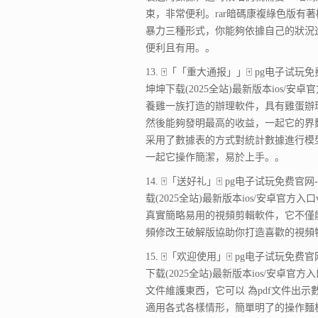
束，非常便利。rar暗碼康複綠色版有著
暴力三種形式，你能夠依據自己的狀況
便利且有用。。
13. 🀄「「重大通报」」🀄 pg电子试玩免费官
坤坤下载(2025全站)最新版本ios/安卓
養雞一族打造的辦理軟件，具有雞蛋辦
然後能夠發明最高的收益，一起它的界
采用了數據表的方式對統計數據進行模
一起它操作簡潔，易於上手。。
14. 🀄「送好礼」🀄 pg电子试玩免费官网-a
载(2025全站)最新版本ios/安卓官方入
真實簡略易用的視頻剪輯軟件，它不僅
頻修改王破解版協助你打造喜歡的視頻
15. 🀄「欢迎使用」🀄 pg电子试玩免费官网-
下载(2025全站)最新版本ios/安卓官方入
文件維護東西，它可以 為pdf文件出
適用各式各樣情形，簡單明了的操作麵