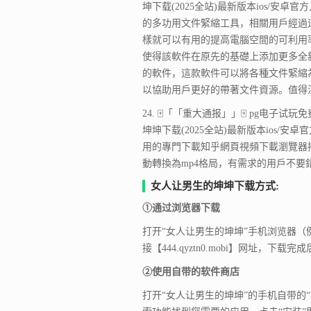
坤下载(2025全站)最新版本ios/安卓官
的多功用文件緊縮工具，相關用戶經過
樣就可以有用的提高電腦空間的可利用
使得該軟件在原先的基礎上添加更多全
的軟件，這款軟件可以將各種文件緊縮為 
以協助用戶更好的帶著文件資源。值得注意的便
24. 🀄「「重大通报」」🀄 pg电子试玩免费官
坤坤下载(2025全站)最新版本ios/安卓
用的專門下載知乎網頁視頻下載瀏覽器
動轉換為mp4格局，有需求的用戶不要
女人让男生的坤坤下载方式:
①通过浏览器下载
打开“女人让男生的坤坤”手机浏览器
接【444.qyztn0.mobi】网址，下载
②使用自带的软件商店
打开“女人让男生的坤坤”的手机自带的