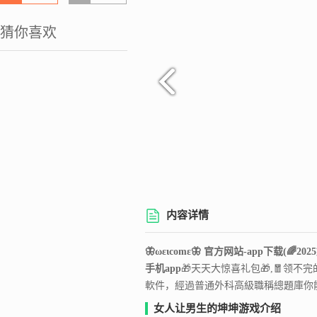
猜你喜欢
内容详情
🦋ωειcοmε🦋 官方网站-app下载
(🌈2
手机app
🎁天天大惊喜礼包🎁,🧧领
軟件，經過普通外科高級職稱總題庫你
女人让男生的坤坤游戏介绍