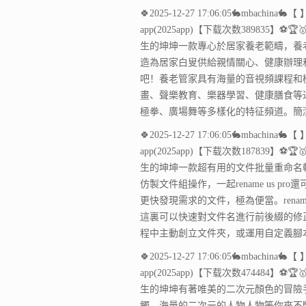
🍀2025-12-27 17:06:05🐇mbac
app(2025app)【下载次数389835】⚽🏆
生的坤坤一款專心於居家養老範疇，養
造為居家白叟供給親情關心、健康辦理和
吧！養老管家具有海量的音視頻課程和
畫、聲樂教育、樂器學習、健康膳食等
極拳、廣場舞等多樣化的特征頻道。簡
🍀2025-12-27 17:06:05🐇mbac
app(2025app)【下载次数187839】⚽🏆
生的坤坤一款超有用的文件批量重命名
仿製文件組操作，一起rename us
更快發現需求的文件，極為便當。rena
這裏可以快速對文件名進行前後綴的修
程中主動創立文件夾，或運用自定義腳
🍀2025-12-27 17:06:05🐇mbac
app(2025app)【下载次数474484】⚽🏆
生的坤坤有著唯美的二次元顏色的冒險
觸，海量的二次元的人物人物等你來不