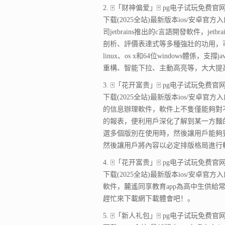
2. 🀄「财神偏爱」🀄 pg电子试玩免费官网-a
下载(2025全站)最新版本ios/安卓官方
司jetbrains推出的c言語開發軟件，j
剖析、評價表達式等多種強壯的功用，可讓開發
linux、os x和64位windows體係，支
重構、智能下拉、主動高亮等，大大提
3. 🀄「花开富贵」🀄 pg电子试玩免费官网-a
下载(2025全站)最新版本ios/安卓官方
的信息辦理軟件，軟件上不隻僅能夠對
的報表，便利用戶深化了解到某一方麵
選多個版別在使用時，然後讓用戶能夠
然後讓用戶將內容以必定排版格局進行
4. 🀄「花开富贵」🀄 pg电子试玩免费官网-a
下载(2025全站)最新版本ios/安卓官方
軟件，麓遙同享教育app為高中生供
趕忙來下載網下載體會吧！。
5. 🀄「新人礼包」🀄 pg电子试玩免费官网-a