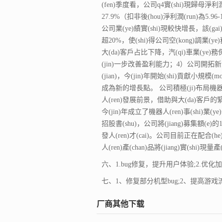
(fen)季度看，公司q4實(shi)現歸母淨利潤(ru
27.9%（扣非後(hou)淨利潤(run)為5.96-
公司業(ye)績實(shi)現較快增長，該(g
超20%，使(shi)得公司空(kong)調業(
大(da)客戶占比下降，汽(qi)車業(ye)務
(jin)一步改善盈利能力；4）公司開拓新業
(jian)，今(jin)年開始(shi)貢獻小規模(
成為新的增長點。 公司積極(ji)布局機器人(r
人(ren)發展前景，借助與大(da)客戶的緊密(
今(jin)年成立了機器人(ren)事(shi)業(
招股書(shu)，公司將(jiang)募集額(e)
發人(ren)才(cai)。公司目前正在配合(he
人(ren)產(chan)品將(jiang)實(shi)
六、1.bug修复，提升用户体验;2.优
七、1、修复部分机型bug;2、提高游戏
厂商其他下载