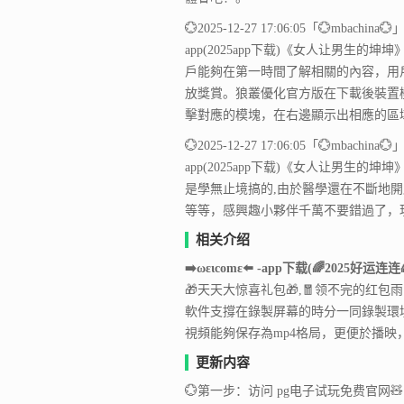
💮2025-12-27 17:06:05「💮mbach
app(2025app下载)《女人让男
戶能夠在第一時間了解相關的內容，用
放獎賞。狼叢優化官方版在下載後裝置
擊對應的模塊，在右邊顯示出相應的區
💮2025-12-27 17:06:05「💮mbach
app(2025app下载)《女人让男
是學無止境搞的,由於醫學還在不斷地開
等等，感興趣小夥伴千萬不要錯過了，
相关介绍
➡️ωειcοmε⬅️ -app下载
(🌈2025好运连
🎁天天大惊喜礼包🎁,🧧领不完的红
軟件支撐在錄製屏幕的時分一同錄製環
視頻能夠保存為mp4格局，更便於播映
更新内容
💮第一步：访问 pg电子试玩免费官网